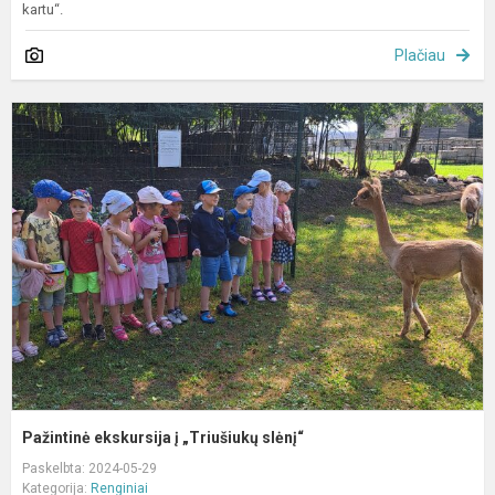
kartu“.
Plačiau
P
e
į
„
s
Pažintinė ekskursija į „Triušiukų slėnį“
Paskelbta: 2024-05-29
Kategorija:
Renginiai