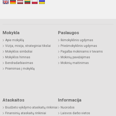
Mokykla
Paslaugos
Apie mokyklą
Ikimokyklinis ugdymas
Vizija, misija, strateginiai tikslai
Priešmokyklinis ugdymas
Mokyklos simboliai
Pagalba mokiniams ir tėvams
Mokyklos himnas
Mokinių pavėžėjimas
Bendradarbiavimas
Mokinių maitinimas
Priėmimas į mokyklą
Ataskaitos
Informacija
Biudžeto vykdymo ataskaitų rinkiniai
Nuorodos
Finansinių ataskaitų rinkiniai
Laisvos darbo vietos