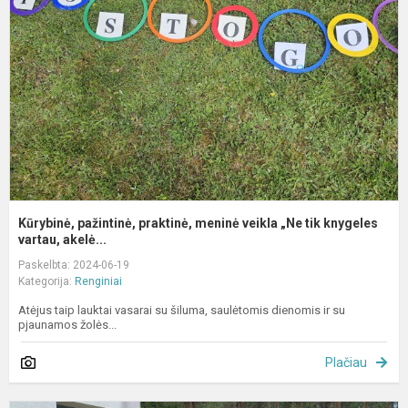
m
v
„
t
k
Kūrybinė, pažintinė, praktinė, meninė veikla „Ne tik knygeles
vartau, akelė...
Paskelbta: 2024-06-19
Kategorija:
Renginiai
Atėjus taip lauktai vasarai su šiluma, saulėtomis dienomis ir su
pjaunamos žolės...
Plačiau