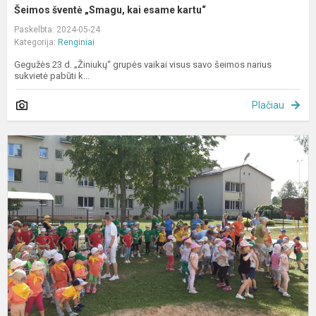
Šeimos šventė „Smagu, kai esame kartu“
Paskelbta: 2024-05-24
Kategorija:
Renginiai
Gegužės 23 d. „Žiniukų“ grupės vaikai visus savo šeimos narius
sukvietė pabūti k...
Plačiau
J
k
v
s
m
s