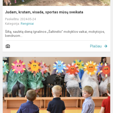
Judam, krutam, visada, sportas mūsų sveikata
Paskelbta: 2024-05-24
Kategorija:
Renginiai
Šiltą, saulėtą dieną Ignalinos „Šaltinėlio“ mokyklos vaikai, mokytojos,
bendruom...
Plačiau
Š
,
–
b
d