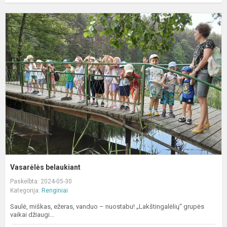
V
b
Vasarėlės belaukiant
Paskelbta: 2024-05-30
Kategorija:
Renginiai
Saulė, miškas, ežeras, vanduo – nuostabu! „Lakštingalėlių“ grupės
vaikai džiaugi...