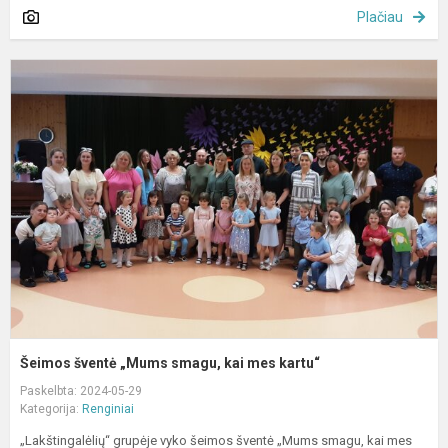
Plačiau
Š
š
„
s
k
m
k
Šeimos šventė „Mums smagu, kai mes kartu“
Paskelbta: 2024-05-29
Kategorija:
Renginiai
„Lakštingalėlių“ grupėje vyko šeimos šventė „Mums smagu, kai mes