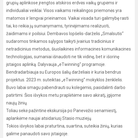
grupių aplinkose įrengtos atskiros erdvės vaikų grupėms ir
individualiai veiklai. Visos vaikams reikalingos priemonės yra
matomos ir lengvai prieinamos. Vaikai visada turi galimybę rasti
tai, ko reikia jų sumanymams, tyrinėjimams realizuoti,
žaidimams ir poilsiui. Dembavos lopšelis-darželis „Smalsutis“
sudaromos tinkamos sąlygos taikyti įvairius tradicinius ir
netradicinius metodus, šiuolaikines informacines komunikacines
technologijas, sumaniai išnaudoti ne tik vidinę, bet ir išorinę
įstaigos aplinką. Dalyvauja „eTwinning“ programoje.
Bendradarbiauja su Europos šalių darželiais ir kuria bendrus
projektus. 2023 m. suteiktas „eTwinning“ mokyklos ženklelis.
Buvo labai smagu pabendrauti su kolegėmis, pasidalinti darbo
patirtimi. Šios išvykos metu praplėtėme savo akiratį, įgijome
naujų žinių.
Toliau sekė pažintinė ekskursija po Panevėžio senamiestį,
aplankėme naujai atsidariusį Stasio muziejų.
Tokios išvykos labai praturtina, suartina, suteikia žinių, kurias
galime panaudoti savo įstaigoje.