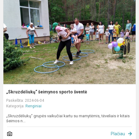
„
š
s
š
„Skruzdėliukų“ šeimynos sporto šventė
Paskelbta: 2024-06-04
Kategorija:
Renginiai
„Skruzdėliukų“ grupės vaikučiai kartu su mamytėmis, tėveliais ir kitais
šeimos n...
Plačiau