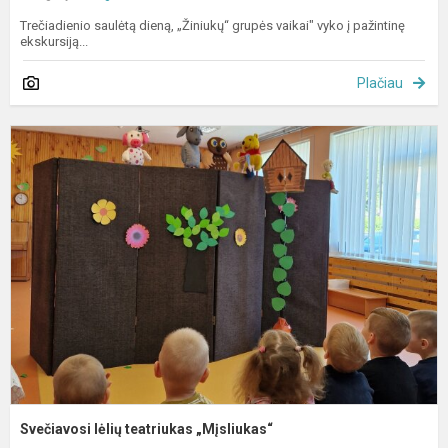
Trečiadienio saulėtą dieną, „Žiniukų“ grupės vaikai" vyko į pažintinę
ekskursiją...
Plačiau
S
l
t
„
Svečiavosi lėlių teatriukas „Mįsliukas“