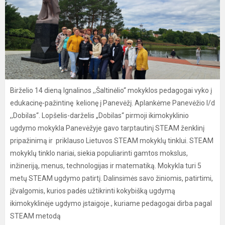
Birželio 14 dieną Ignalinos ,,Šaltinėlio“ mokyklos pedagogai vyko į
edukacinę-pažintinę kelionę į Panevėžį. Aplankėme Panevėžio l/d
,,Dobilas“. Lopšelis-darželis „Dobilas“ pirmoji ikimokyklinio
ugdymo mokykla Panevėžyje gavo tarptautinį STEAM ženklinį
pripažinimą ir priklauso Lietuvos STEAM mokyklų tinklui. STEAM
mokyklų tinklo nariai, siekia populiarinti gamtos mokslus,
inžineriją, menus, technologijas ir matematiką. Mokykla turi 5
metų STEAM ugdymo patirtį. Dalinsimės savo žiniomis, patirtimi,
įžvalgomis, kurios padės užtikrinti kokybišką ugdymą
ikimokyklinėje ugdymo įstaigoje., kuriame pedagogai dirba pagal
STEAM metodą