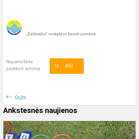
„Šaltinėlio“ mokyklos bendruomenė
Nepamirškite
10
AČIŪ
padėkoti autoriui
Grįžti
Ankstesnės naujienos
K
p
p