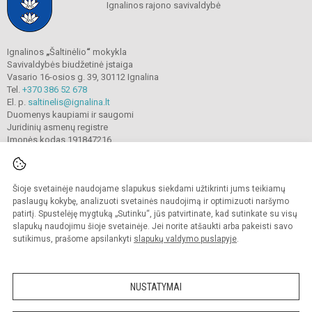
Ignalinos rajono savivaldybė
Ignalinos
„
Šaltinėlio
“
mokykla
Savivaldybės biudžetinė įstaiga
Vasario 16-osios g. 39, 30112 Ignalina
Tel.
+370 386 52 678
El. p.
saltinelis@ignalina.lt
Duomenys kaupiami ir saugomi
Juridinių asmenų registre
Įmonės kodas 191847216
Šioje svetainėje naudojame slapukus siekdami užtikrinti jums teikiamų
© 2022. Ignalinos
„
Šaltinėlio
“
mokykla. Visos teisės saugomos.
Kopijuoti turinį be raštiško gimnazijos sutikimo griežtai draudžiama.
paslaugų kokybę, analizuoti svetainės naudojimą ir optimizuoti naršymo
patirtį. Spustelėję mygtuką „Sutinku“, jūs patvirtinate, kad sutinkate su visų
Prieinamumo paraiška
Slapukų valdymas
slapukų naudojimu šioje svetainėje. Jei norite atšaukti arba pakeisti savo
sutikimus, prašome apsilankyti
slapukų valdymo puslapyje
.
Sumanus būdas atnaujinti
mokyklos interneto
svetainę
NUSTATYMAI