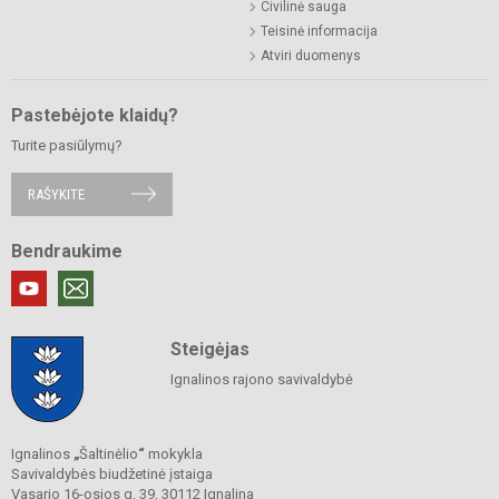
Civilinė sauga
Teisinė informacija
Atviri duomenys
Pastebėjote klaidų?
Turite pasiūlymų?
RAŠYKITE
Bendraukime
Steigėjas
Ignalinos rajono savivaldybė
Ignalinos
„
Šaltinėlio
“
mokykla
Savivaldybės biudžetinė įstaiga
Vasario 16-osios g. 39, 30112 Ignalina