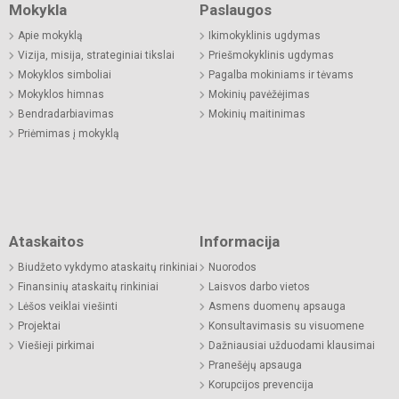
Mokykla
Paslaugos
Apie mokyklą
Ikimokyklinis ugdymas
Vizija, misija, strateginiai tikslai
Priešmokyklinis ugdymas
Mokyklos simboliai
Pagalba mokiniams ir tėvams
Mokyklos himnas
Mokinių pavėžėjimas
Bendradarbiavimas
Mokinių maitinimas
Priėmimas į mokyklą
Ataskaitos
Informacija
Biudžeto vykdymo ataskaitų rinkiniai
Nuorodos
Finansinių ataskaitų rinkiniai
Laisvos darbo vietos
Lėšos veiklai viešinti
Asmens duomenų apsauga
Projektai
Konsultavimasis su visuomene
Viešieji pirkimai
Dažniausiai užduodami klausimai
Pranešėjų apsauga
Korupcijos prevencija