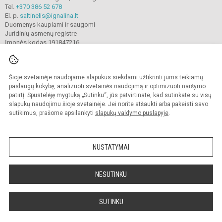
Tel.
+370 386 52 678
El. p.
saltinelis@ignalina.lt
Duomenys kaupiami ir saugomi
Juridinių asmenų registre
Įmonės kodas 191847216
Šioje svetainėje naudojame slapukus siekdami užtikrinti jums teikiamų
© 2022. Ignalinos
„
Šaltinėlio
“
mokykla. Visos teisės saugomos.
Kopijuoti turinį be raštiško gimnazijos sutikimo griežtai draudžiama.
paslaugų kokybę, analizuoti svetainės naudojimą ir optimizuoti naršymo
patirtį. Spustelėję mygtuką „Sutinku“, jūs patvirtinate, kad sutinkate su visų
Prieinamumo paraiška
Slapukų valdymas
slapukų naudojimu šioje svetainėje. Jei norite atšaukti arba pakeisti savo
sutikimus, prašome apsilankyti
slapukų valdymo puslapyje
.
Sumanus būdas atnaujinti
mokyklos interneto
svetainę
NUSTATYMAI
NESUTINKU
SUTINKU