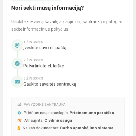
Nori sekti mūsų informaciją?
Gaukite kiekvieną savaitę atnaujinimų santrauką ir patogiai
sekite informacinius pokyčius.
1 ŽINGSNIS
Įveskite savo el. paštą
2 ŽINGSNIS
Patvirtinkite el. laiške
3 ŽINGSNIS
Gaukite savaitės santrauką
PAVYZDINĖ SANTRAUKA
Pridėtas naujas puslapis:
Prieinamumo paraiška
Atnaujinta:
Civilinė sauga
Naujas dokumentas:
Darbo apmokėjimo sistema