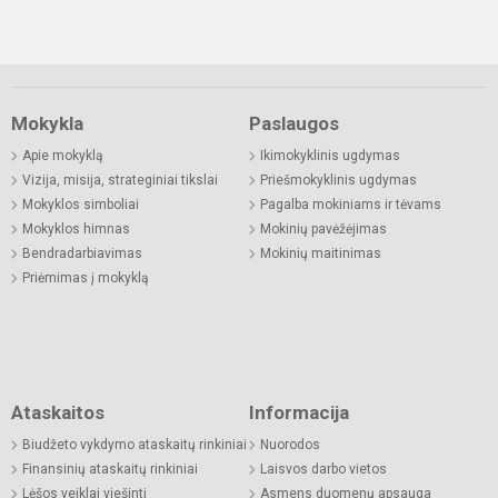
Mokykla
Paslaugos
Apie mokyklą
Ikimokyklinis ugdymas
Vizija, misija, strateginiai tikslai
Priešmokyklinis ugdymas
Mokyklos simboliai
Pagalba mokiniams ir tėvams
Mokyklos himnas
Mokinių pavėžėjimas
Bendradarbiavimas
Mokinių maitinimas
Priėmimas į mokyklą
Ataskaitos
Informacija
Biudžeto vykdymo ataskaitų rinkiniai
Nuorodos
Finansinių ataskaitų rinkiniai
Laisvos darbo vietos
Lėšos veiklai viešinti
Asmens duomenų apsauga