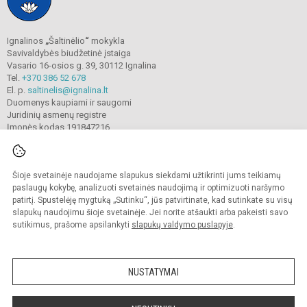
Ignalinos
„
Šaltinėlio
“
mokykla
Savivaldybės biudžetinė įstaiga
Vasario 16-osios g. 39, 30112 Ignalina
Tel.
+370 386 52 678
El. p.
saltinelis@ignalina.lt
Duomenys kaupiami ir saugomi
Juridinių asmenų registre
Įmonės kodas 191847216
Šioje svetainėje naudojame slapukus siekdami užtikrinti jums teikiamų
© 2022. Ignalinos
„
Šaltinėlio
“
mokykla. Visos teisės saugomos.
Kopijuoti turinį be raštiško gimnazijos sutikimo griežtai draudžiama.
paslaugų kokybę, analizuoti svetainės naudojimą ir optimizuoti naršymo
patirtį. Spustelėję mygtuką „Sutinku“, jūs patvirtinate, kad sutinkate su visų
Prieinamumo paraiška
Slapukų valdymas
slapukų naudojimu šioje svetainėje. Jei norite atšaukti arba pakeisti savo
sutikimus, prašome apsilankyti
slapukų valdymo puslapyje
.
Sumanus būdas atnaujinti
mokyklos interneto
svetainę
NUSTATYMAI