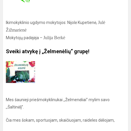
Julė
Ikimokyklinio ugdymo mokytojos: Nijolė Kupetienė,
Žižmarienė
Julija Berkė
Mokytojų padėjėja –
Sveiki atvykę į „Želmenėlių“ grupę!
Mes šaunieji priešmokyklinukai ,,Želmenėliai” mylim savo
,,Šaltinėlį”.
Čia mes šokam, sportuojam, skaičiuojam, raideles dėliojam,