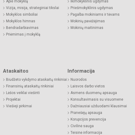
Apie mokyklą
Ikimokyklinis ugdymas
Vizija, misija, strateginiai tikslai
Priešmokyklinis ugdymas
Mokyklos simboliai
Pagalba mokiniams ir tėvams
Mokyklos himnas
Mokinių pavėžėjimas
Bendradarbiavimas
Mokinių maitinimas
Priėmimas į mokyklą
Ataskaitos
Informacija
Biudžeto vykdymo ataskaitų rinkiniai
Nuorodos
Finansinių ataskaitų rinkiniai
Laisvos darbo vietos
Lėšos veiklai viešinti
Asmens duomenų apsauga
Projektai
Konsultavimasis su visuomene
Viešieji pirkimai
Dažniausiai užduodami klausimai
Pranešėjų apsauga
Korupcijos prevencija
Civilinė sauga
Teisinė informacija