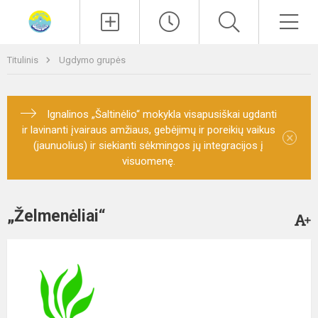
Paieška
Men
Titulinis
Ugdymo grupės
Ignalinos „Šaltinėlio“ mokykla visapusiškai ugdanti
ir lavinanti įvairaus amžiaus, gebėjimų ir poreikių vaikus
×
(jaunuolius) ir siekianti sėkmingos jų integracijos į
visuomenę.
„Želmenėliai“