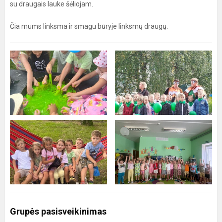
su draugais lauke šėliojam.
Čia mums linksma ir smagu būryje linksmų draugų.
Grupės pasisveikinimas