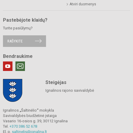
Atviri duomenys
Pastebėjote klaidų?
Turite pasiūlymų?
RAŠYKITE
Bendraukime
Steigėjas
Ignalinos rajono savivaldybė
Ignalinos
„
Šaltinėlio
“
mokykla
Savivaldybės biudžetinė įstaiga
Vasario 16-osios g. 39, 30112 Ignalina
Tel.
+370 386 52 678
El. p.
saltinelis@ignalina.lt